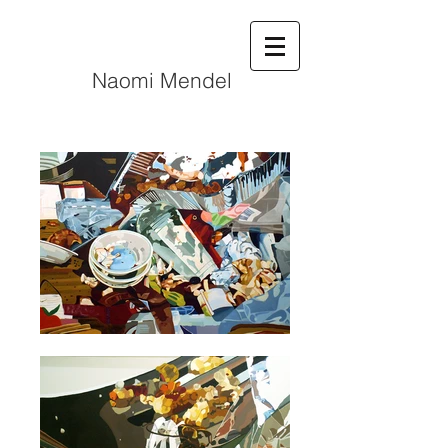
N
aomi Mendel