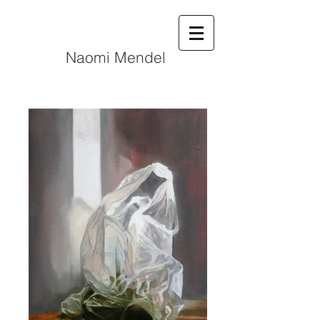
N
aomi Mendel